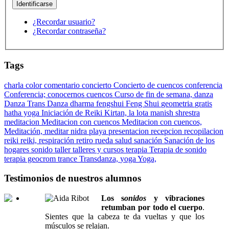
¿Recordar usuario?
¿Recordar contraseña?
Tags
charla
color
comentario
concierto
Concierto de cuencos
conferencia
Conferencia;
conocernos
cuencos
Curso de fin de semana,
danza
Danza Trans Danza
dharma
fengshui
Feng Shui
geometria
gratis
hatha yoga
Iniciación de Reiki
Kirtan,
la lota
manish shrestra
meditacion
Meditacion con cuencos
Meditacion con cuencos,
Meditación,
meditar
nidra
playa
presentacion
recepcion
recopilacion
reiki
reiki,
respiración
retiro
rueda
salud
sanación
Sanación de los
hogares
sonido
taller
talleres y cursos
terapia
Terapia de sonido
terapia geocrom
trance
Transdanza,
yoga
Yoga,
Testimonios de nuestros alumnos
Los s
onidos
y vibraciones
retumban por todo el cuerpo
.
Sientes que la cabeza te da vueltas y que los
músculos se relajan.