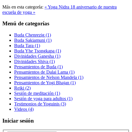
Más en esta categoría:
« Yoga Nidra
18 aniversario de nuestra
escuela de yoga »
Menú de categorías
Buda Chenrezig
(1)
Buda Sakiamuni
(1)
Buda Tara
(1)
Buda Yhe Tsongkapa
(1)
Divinidades Ganesha
(1)
Divinidades Shiva
(1)
Pensamientos de Buda
(1)
Pensamientos de Dalai Lama
(1)
Pensamientos de Nelson Mandela
(1)
Pensamientos de Yogi Bhajan
(1)
Reiki
(2)
Sesión de meditación
(1)
Sesión de yoga para adultos
(1)
Testimonios de Yoguinis
(3)
Videos
(4)
Iniciar sesión