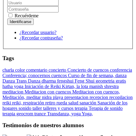
Recuérdeme
¿Recordar usuario?
¿Recordar contraseña?
Tags
charla
color
comentario
concierto
Concierto de cuencos
conferencia
Conferencia;
conocernos
cuencos
Curso de fin de semana,
danza
Danza Trans Danza
dharma
fengshui
Feng Shui
geometria
gratis
hatha yoga
Iniciación de Reiki
Kirtan,
la lota
manish shrestra
meditacion
Meditacion con cuencos
Meditacion con cuencos,
Meditación,
meditar
nidra
playa
presentacion
recepcion
recopilacion
reiki
reiki,
respiración
retiro
rueda
salud
sanación
Sanación de los
hogares
sonido
taller
talleres y cursos
terapia
Terapia de sonido
terapia geocrom
trance
Transdanza,
yoga
Yoga,
Testimonios de nuestros alumnos