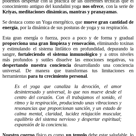
podemos despertar con la práctica de las diferentes técnicas que el
conocimiento antiguo del kundalini yoga
nos ofrece
, con la serie de
Kriyas, meditaciones dinámicas, mantras y pranayamas
.
Se destaca como un Yoga energético, que
mueve gran cantidad de
energía
, por la dinámica de sus posturas de yoga y su respiración.
Esta gran energía o fuerza, poco a poco y de forma y gradual
proporciona una gran limpieza y renovación
, eliminando toxinas
y estimulando el sistema linfático en profundidad, depurando la
sangre,
fortaleciendo el sistema inmunológico
y a otros niveles
más profundos y sutiles disuelve las emociones negativas, va
despertando nuestra conciencia
desarrollando una conciencia
universal. De manera que transformas tus limitaciones en
herramientas
para tu crecimiento personal
.
Es el yoga que canaliza la devoción, el amor
desinteresado y universal, lo que nos mueve desde el
centro del corazón. Con él trabajamos el sonido, el
ritmo y la respiración, produciendo unas vibraciones y
resonancias que proporcionan sanción, y un estado de
calma mental, claridad, lucidez relajación muscular,
equilibrio del sistema nervioso y despertar espiritual;
expansión de la conciencia.
Nuestro cuerpo
físico es como
un templo
debe estar saludable, lo