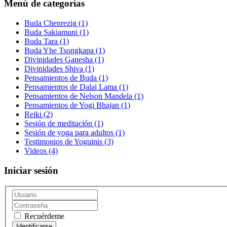
Menú de categorías
Buda Chenrezig
(1)
Buda Sakiamuni
(1)
Buda Tara
(1)
Buda Yhe Tsongkapa
(1)
Divinidades Ganesha
(1)
Divinidades Shiva
(1)
Pensamientos de Buda
(1)
Pensamientos de Dalai Lama
(1)
Pensamientos de Nelson Mandela
(1)
Pensamientos de Yogi Bhajan
(1)
Reiki
(2)
Sesión de meditación
(1)
Sesión de yoga para adultos
(1)
Testimonios de Yoguinis
(3)
Videos
(4)
Iniciar sesión
Recuérdeme