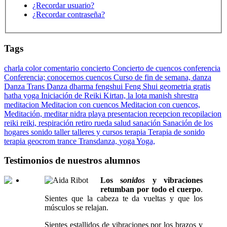
¿Recordar usuario?
¿Recordar contraseña?
Tags
charla
color
comentario
concierto
Concierto de cuencos
conferencia
Conferencia;
conocernos
cuencos
Curso de fin de semana,
danza
Danza Trans Danza
dharma
fengshui
Feng Shui
geometria
gratis
hatha yoga
Iniciación de Reiki
Kirtan,
la lota
manish shrestra
meditacion
Meditacion con cuencos
Meditacion con cuencos,
Meditación,
meditar
nidra
playa
presentacion
recepcion
recopilacion
reiki
reiki,
respiración
retiro
rueda
salud
sanación
Sanación de los
hogares
sonido
taller
talleres y cursos
terapia
Terapia de sonido
terapia geocrom
trance
Transdanza,
yoga
Yoga,
Testimonios de nuestros alumnos
Los s
onidos
y vibraciones
retumban por todo el cuerpo
.
Sientes que la cabeza te da vueltas y que los
músculos se relajan.
Sientes estallidos de vibraciones por los brazos y