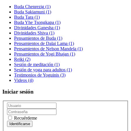
Buda Chenrezig
(1)
Buda Sakiamuni
(1)
Buda Tara
(1)
Buda Yhe Tsongkapa
(1)
Divinidades Ganesha
(1)
Divinidades Shiva
(1)
Pensamientos de Buda
(1)
Pensamientos de Dalai Lama
(1)
Pensamientos de Nelson Mandela
(1)
Pensamientos de Yogi Bhajan
(1)
Reiki
(2)
Sesión de meditación
(1)
Sesión de yoga para adultos
(1)
Testimonios de Yoguinis
(3)
Videos
(4)
Iniciar sesión
Recuérdeme