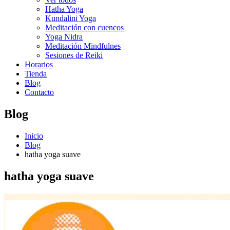
Hatha Yoga
Kundalini Yoga
Meditación con cuencos
Yoga Nidra
Meditación Mindfulnes
Sesiones de Reiki
Horarios
Tienda
Blog
Contacto
Blog
Inicio
Blog
hatha yoga suave
hatha yoga suave