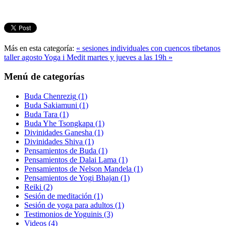
Más en esta categoría:
« sesiones individuales con cuencos tibetanos
taller agosto Yoga i Medit martes y jueves a las 19h »
Menú de categorías
Buda Chenrezig
(1)
Buda Sakiamuni
(1)
Buda Tara
(1)
Buda Yhe Tsongkapa
(1)
Divinidades Ganesha
(1)
Divinidades Shiva
(1)
Pensamientos de Buda
(1)
Pensamientos de Dalai Lama
(1)
Pensamientos de Nelson Mandela
(1)
Pensamientos de Yogi Bhajan
(1)
Reiki
(2)
Sesión de meditación
(1)
Sesión de yoga para adultos
(1)
Testimonios de Yoguinis
(3)
Videos
(4)