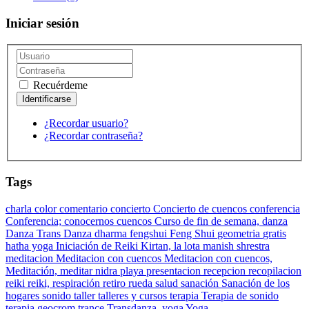
Iniciar sesión
Recuérdeme
¿Recordar usuario?
¿Recordar contraseña?
Tags
charla
color
comentario
concierto
Concierto de cuencos
conferencia
Conferencia;
conocernos
cuencos
Curso de fin de semana,
danza
Danza Trans Danza
dharma
fengshui
Feng Shui
geometria
gratis
hatha yoga
Iniciación de Reiki
Kirtan,
la lota
manish shrestra
meditacion
Meditacion con cuencos
Meditacion con cuencos,
Meditación,
meditar
nidra
playa
presentacion
recepcion
recopilacion
reiki
reiki,
respiración
retiro
rueda
salud
sanación
Sanación de los
hogares
sonido
taller
talleres y cursos
terapia
Terapia de sonido
terapia geocrom
trance
Transdanza,
yoga
Yoga,