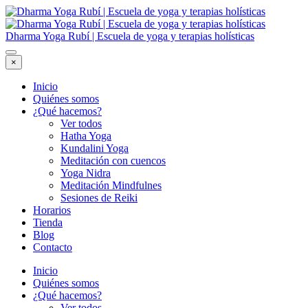
Dharma Yoga Rubí | Escuela de yoga y terapias holísticas
×
Inicio
Quiénes somos
¿Qué hacemos?
Ver todos
Hatha Yoga
Kundalini Yoga
Meditación con cuencos
Yoga Nidra
Meditación Mindfulnes
Sesiones de Reiki
Horarios
Tienda
Blog
Contacto
Inicio
Quiénes somos
¿Qué hacemos?
Ver todos