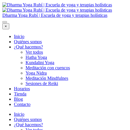
Dharma Yoga Rubí | Escuela de yoga y terapias holísticas
×
Inicio
Quiénes somos
¿Qué hacemos?
Ver todos
Hatha Yoga
Kundalini Yoga
Meditación con cuencos
Yoga Nidra
Meditación Mindfulnes
Sesiones de Reiki
Horarios
Tienda
Blog
Contacto
Inicio
Quiénes somos
¿Qué hacemos?
Ver todos