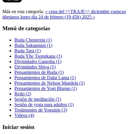
Más en esta categoría:
« cena del ^^TRAJE^^ diciembre
cuencos
tibetanos lunes dia 24 de febrero (19,45h) 2025 »
Menú de categorías
Buda Chenrezig
(1)
Buda Sakiamuni
(1)
Buda Tara
(1)
Buda Yhe Tsongkapa
(1)
Divinidades Ganesha
(1)
Divinidades Shiva
(1)
Pensamientos de Buda
(1)
Pensamientos de Dalai Lama
(1)
Pensamientos de Nelson Mandela
(1)
Pensamientos de Yogi Bhajan
(1)
Reiki
(2)
Sesión de meditación
(1)
Sesión de yoga para adultos
(1)
Testimonios de Yoguinis
(3)
Videos
(4)
Iniciar sesión