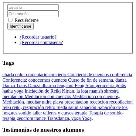
Recuérdeme
¿Recordar usuario?
¿Recordar contraseña?
Tags
charla
color
comentario
concierto
Concierto de cuencos
conferencia
Conferencia;
conocernos
cuencos
Curso de fin de semana,
danza
Danza Trans Danza
dharma
fengshui
Feng Shui
geometria
gratis
hatha yoga
Iniciación de Reiki
Kirtan,
la lota
manish shrestra
meditacion
Meditacion con cuencos
Meditacion con cuencos,
Meditación,
meditar
nidra
playa
presentacion
recepcion
recopilacion
reiki
reiki,
respiración
retiro
rueda
salud
sanación
Sanación de los
hogares
sonido
taller
talleres y cursos
terapia
Terapia de sonido
terapia geocrom
trance
Transdanza,
yoga
Yoga,
Testimonios de nuestros alumnos