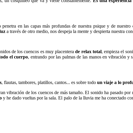
nas, un cosquilleo que va y viene constantemente.
Es una experiencia 
o penetra en las capas más profundas de nuestra psique y de nuestro 
luz
a través de otro medio, nos despeja la mente y despierta nuestra con
nidos de los cuencos es muy placentera
de relax total
, empieza el soni
todo el cuerpo
, entrando por las palmas de las manos en vibración y 
s
, flautas, tambores, platillos, cantos... es sobre todo
un viaje a lo pro
gran vibración de los cuencos de más tamaño. El sonido ha pasado por
o
y he dado vueltas por la sala. El palo de la lluvia me ha conectado c