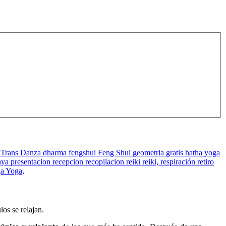
 Trans Danza
dharma
fengshui
Feng Shui
geometria
gratis
hatha yoga
aya
presentacion
recepcion
recopilacion
reiki
reiki,
respiración
retiro
ga
Yoga,
los se relajan.