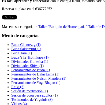
Es fácil aprender y conectarse
con la energía Reiki, tomando cada 
Reserva tu plaza en el 636777252
Más en esta categoría:
« Taller "Botiquín de Homeopatía"
Taller de 
Menú de categorías
Buda Chenrezig
(1)
Buda Sakiamuni
(1)
Buda Tara
(1)
Buda Yhe Tsongkapa
(1)
Divinidades Ganesha
(1)
Divinidades Shiva
(1)
Pensamientos de Buda
(1)
Pensamientos de Dalai Lama
(1)
Pensamientos de Nelson Mandela
(1)
Pensamientos de Yogi Bhajan
(1)
Reiki
(2)
Sesión de meditación
(1)
Sesión de yoga para adultos
(1)
Testimonios de Yoguinis
(3)
Videos
(4)