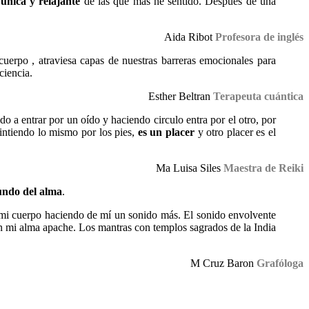
única y relajante
de las que más he sentido. Después de una
Aida Ribot
Profesora de inglés
cuerpo , atraviesa capas de nuestras barreras emocionales para
ciencia.
Esther Beltran
Terapeuta cuántica
do a entrar por un oído y haciendo circulo entra por el otro, por
sintiendo lo mismo por los pies,
es un placer
y otro placer es el
Ma Luisa Siles
Maestra de Reiki
fundo del alma
.
 mi cuerpo haciendo de mí un sonido más. El sonido envolvente
on mi alma apache. Los mantras con templos sagrados de la India
M Cruz Baron
Grafóloga