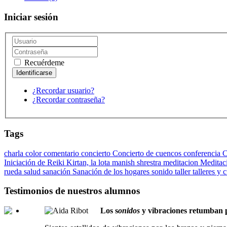
Iniciar sesión
Recuérdeme
¿Recordar usuario?
¿Recordar contraseña?
Tags
charla
color
comentario
concierto
Concierto de cuencos
conferencia
C
Iniciación de Reiki
Kirtan,
la lota
manish shrestra
meditacion
Meditac
rueda
salud
sanación
Sanación de los hogares
sonido
taller
talleres y 
Testimonios de nuestros alumnos
Los s
onidos
y vibraciones retumban p