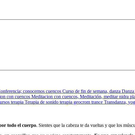
onferencia;
conocernos
cuencos
Curso de fin de semana,
danza
Danza
ion con cuencos
Meditacion con cuencos,
Meditación,
meditar
nidra
pl
cursos
terapia
Terapia de sonido
terapia geocrom
trance
Transdanza,
yo
or todo el cuerpo
. Sientes que la cabeza te da vueltas y que los múscu