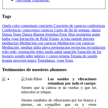
¿Recordar contraseña?
Tags
charla
color
comentario
concierto
Concierto de cuencos
conferencia
Conferencia;
conocernos
cuencos
Curso de fin de semana,
danza
Danza Trans Danza
dharma
fengshui
Feng Shui
geometria
gratis
hatha yoga
Iniciación de Reiki
Kirtan,
la lota
manish shrestra
meditacion
Meditacion con cuencos
Meditacion con cuencos,
Meditación,
meditar
nidra
playa
presentacion
recepcion
recopilacion
reiki
reiki,
respiración
retiro
rueda
salud
sanación
Sanación de los
hogares
sonido
taller
talleres y cursos
terapia
Terapia de sonido
terapia geocrom
trance
Transdanza,
yoga
Yoga,
Testimonios de nuestros alumnos
Los s
onidos
y vibraciones
retumban por todo el cuerpo
.
Sientes que la cabeza te da vueltas y que los
músculos se relajan.
Sientes estallidos de vibraciones por los brazos y
piernas, un cosquilleo que va y viene