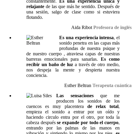
constantemente.
Es una experiencia única y
relajante
de las que más he sentido. Después de
una sesión, salgo de clase como si estuviera
flotando.
Aida Ribot
Profesora de inglés
Es una experiencia intensa
, el
sonido penetra en las capas más
profundas de nuestra psique y
de nuestro cuerpo , atraviesa capas de nuestras
barreras emocionales para sanarlas.
Es como
recibir un baño de luz
a través de otro medio,
nos despeja la mente y despierta nuestra
conciencia.
Esther Beltran
Terapeuta cuántica
Las sensaciones
que me
producen los sonidos de los
cuencos es muy placentera
de relax total
,
empieza el sonido a entrar por un oído y
haciendo circulo entra por el otro, por toda la
cabeza después
se expande por todo el cuerpo
,
entrando por las palmas de las manos en
vibración y sintiendo lo mismo por los pies,
es