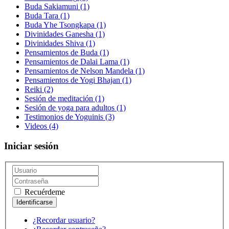
Buda Sakiamuni
(1)
Buda Tara
(1)
Buda Yhe Tsongkapa
(1)
Divinidades Ganesha
(1)
Divinidades Shiva
(1)
Pensamientos de Buda
(1)
Pensamientos de Dalai Lama
(1)
Pensamientos de Nelson Mandela
(1)
Pensamientos de Yogi Bhajan
(1)
Reiki
(2)
Sesión de meditación
(1)
Sesión de yoga para adultos
(1)
Testimonios de Yoguinis
(3)
Videos
(4)
Iniciar sesión
Recuérdeme
¿Recordar usuario?