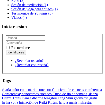
Reiki
(2)
Sesión de meditación
(1)
Sesión de yoga para adultos
(1)
Testimonios de Yoguinis
(3)
Videos
(4)
Iniciar sesión
Recuérdeme
¿Recordar usuario?
¿Recordar contraseña?
Tags
charla
color
comentario
concierto
Concierto de cuencos
conferencia
Conferencia;
conocernos
cuencos
Curso de fin de semana,
danza
Danza Trans Danza
dharma
fengshui
Feng Shui
geometria
gratis
hatha yoga
Iniciación de Reiki
Kirtan,
la lota
manish shrestra