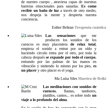
de nuestro cuerpo , atraviesa capas de nuestras
barreras emocionales para sanarlas.
Es como
recibir un baño de luz
a través de otro medio,
nos despeja la mente y despierta nuestra
conciencia.
Esther Beltran
Terapeuta cuántica
Las sensaciones
que me
producen los sonidos de los
cuencos es muy placentera
de relax total
,
empieza el sonido a entrar por un oído y
haciendo circulo entra por el otro, por toda la
cabeza después
se expande por todo el cuerpo
,
entrando por las palmas de las manos en
vibración y sintiendo lo mismo por los pies,
es
un placer
y otro placer es el yoga.
Ma Luisa Siles
Maestra de Reiki
Las meditaciones con sonidos de
cuencos
, flautas, tambores,
platillos, cantos... es sobre todo
un
viaje a lo profundo del alma
.
En la sesión de hoy he conectado con la gran