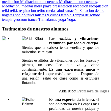
meditacion
Meditacion con cuencos
Meditacion con cuencos,
Meditación,
meditar
nidra
playa
presentacion
recepcion
recopilacion
reiki
reiki,
respiración
retiro
rueda
salud
sanación
Sanación de los
hogares
sonido
taller
talleres y cursos
terapia
Terapia de sonido
terapia geocrom
trance
Transdanza,
yoga
Yoga,
Testimonios de nuestros alumnos
Los s
onidos
y vibraciones
retumban por todo el cuerpo
.
Sientes que la cabeza te da vueltas y que los
músculos se relajan.
Sientes estallidos de vibraciones por los brazos y
piernas, un cosquilleo que va y viene
constantemente.
Es una experiencia única y
relajante
de las que más he sentido. Después de
una sesión, salgo de clase como si estuviera
flotando.
Aida Ribot
Profesora de inglés
Es una experiencia intensa
, el
sonido penetra en las capas más
profundas de nuestra psique y