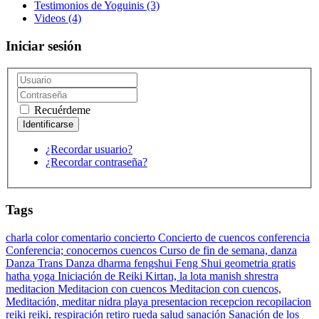
Testimonios de Yoguinis
(3)
Videos
(4)
Iniciar sesión
Recuérdeme
¿Recordar usuario?
¿Recordar contraseña?
Tags
charla
color
comentario
concierto
Concierto de cuencos
conferencia
Conferencia;
conocernos
cuencos
Curso de fin de semana,
danza
Danza Trans Danza
dharma
fengshui
Feng Shui
geometria
gratis
hatha yoga
Iniciación de Reiki
Kirtan,
la lota
manish shrestra
meditacion
Meditacion con cuencos
Meditacion con cuencos,
Meditación,
meditar
nidra
playa
presentacion
recepcion
recopilacion
reiki
reiki,
respiración
retiro
rueda
salud
sanación
Sanación de los