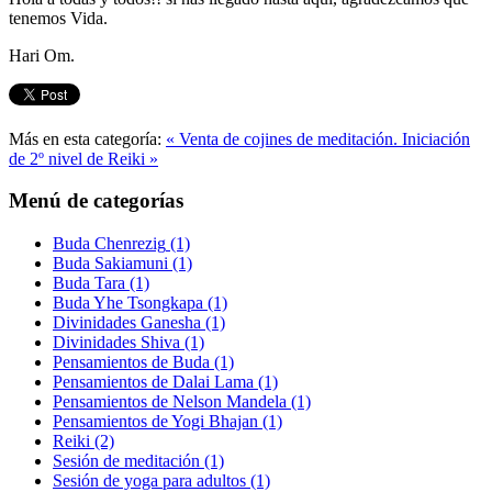
tenemos Vida.
Hari Om.
Más en esta categoría:
« Venta de cojines de meditación.
Iniciación
de 2º nivel de Reiki »
Menú de categorías
Buda Chenrezig
(1)
Buda Sakiamuni
(1)
Buda Tara
(1)
Buda Yhe Tsongkapa
(1)
Divinidades Ganesha
(1)
Divinidades Shiva
(1)
Pensamientos de Buda
(1)
Pensamientos de Dalai Lama
(1)
Pensamientos de Nelson Mandela
(1)
Pensamientos de Yogi Bhajan
(1)
Reiki
(2)
Sesión de meditación
(1)
Sesión de yoga para adultos
(1)