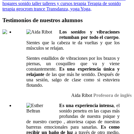
hogares
sonido
taller
talleres y cursos
terapia
Terapia de sonido
terapia geocrom
trance
Transdanza,
yoga
Yoga,
Testimonios de nuestros alumnos
Los s
onidos
y vibraciones
retumban por todo el cuerpo
.
Sientes que la cabeza te da vueltas y que los
músculos se relajan.
Sientes estallidos de vibraciones por los brazos y
piernas, un cosquilleo que va y viene
constantemente.
Es una experiencia única y
relajante
de las que más he sentido. Después de
una sesión, salgo de clase como si estuviera
flotando.
Aida Ribot
Profesora de inglés
Es una experiencia intensa
, el
sonido penetra en las capas más
profundas de nuestra psique y
de nuestro cuerpo , atraviesa capas de nuestras
barreras emocionales para sanarlas.
Es como
recibir un baño de luz
a través de otro medio,