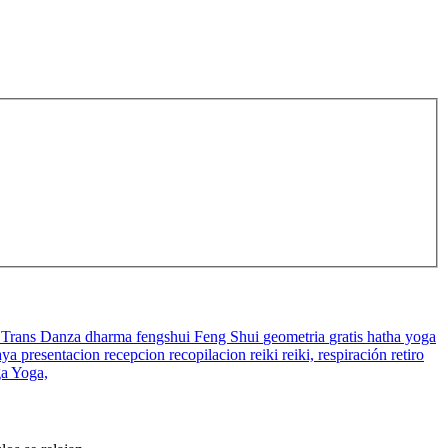
 Trans Danza
dharma
fengshui
Feng Shui
geometria
gratis
hatha yoga
aya
presentacion
recepcion
recopilacion
reiki
reiki,
respiración
retiro
ga
Yoga,