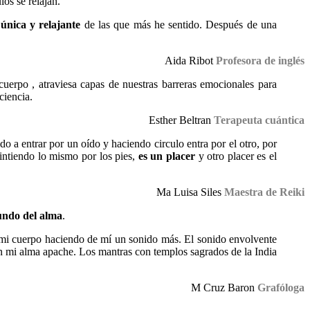
los se relajan.
única y relajante
de las que más he sentido. Después de una
Aida Ribot
Profesora de inglés
cuerpo , atraviesa capas de nuestras barreras emocionales para
ciencia.
Esther Beltran
Terapeuta cuántica
do a entrar por un oído y haciendo circulo entra por el otro, por
sintiendo lo mismo por los pies,
es un placer
y otro placer es el
Ma Luisa Siles
Maestra de Reiki
fundo del alma
.
 mi cuerpo haciendo de mí un sonido más. El sonido envolvente
on mi alma apache. Los mantras con templos sagrados de la India
M Cruz Baron
Grafóloga