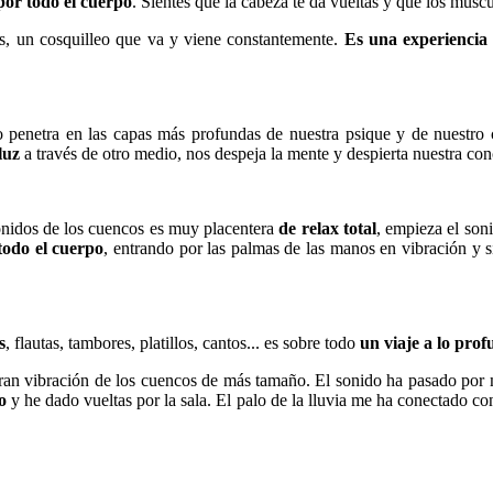
or todo el cuerpo
. Sientes que la cabeza te da vueltas y que los múscu
nas, un cosquilleo que va y viene constantemente.
Es una experiencia 
o penetra en las capas más profundas de nuestra psique y de nuestro 
luz
a través de otro medio, nos despeja la mente y despierta nuestra con
nidos de los cuencos es muy placentera
de relax total
, empieza el soni
todo el cuerpo
, entrando por las palmas de las manos en vibración y 
s
, flautas, tambores, platillos, cantos... es sobre todo
un viaje a lo pro
gran vibración de los cuencos de más tamaño. El sonido ha pasado por
o
y he dado vueltas por la sala. El palo de la lluvia me ha conectado c