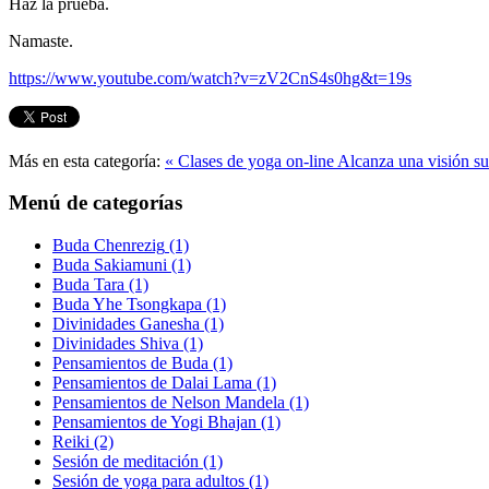
Haz la prueba.
Namaste.
https://www.youtube.com/watch?v=zV2CnS4s0hg&t=19s
Más en esta categoría:
« Clases de yoga on-line
Alcanza una visión su
Menú de categorías
Buda Chenrezig
(1)
Buda Sakiamuni
(1)
Buda Tara
(1)
Buda Yhe Tsongkapa
(1)
Divinidades Ganesha
(1)
Divinidades Shiva
(1)
Pensamientos de Buda
(1)
Pensamientos de Dalai Lama
(1)
Pensamientos de Nelson Mandela
(1)
Pensamientos de Yogi Bhajan
(1)
Reiki
(2)
Sesión de meditación
(1)
Sesión de yoga para adultos
(1)