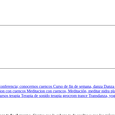
onferencia;
conocernos
cuencos
Curso de fin de semana,
danza
Danza
ion con cuencos
Meditacion con cuencos,
Meditación,
meditar
nidra
pl
cursos
terapia
Terapia de sonido
terapia geocrom
trance
Transdanza,
yo