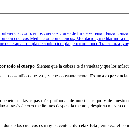
onferencia;
conocernos
cuencos
Curso de fin de semana,
danza
Danza
ion con cuencos
Meditacion con cuencos,
Meditación,
meditar
nidra
pl
cursos
terapia
Terapia de sonido
terapia geocrom
trance
Transdanza,
yo
or todo el cuerpo
. Sientes que la cabeza te da vueltas y que los múscu
nas, un cosquilleo que va y viene constantemente.
Es una experiencia 
o penetra en las capas más profundas de nuestra psique y de nuestro 
luz
a través de otro medio, nos despeja la mente y despierta nuestra con
nidos de los cuencos es muy placentera
de relax total
, empieza el soni