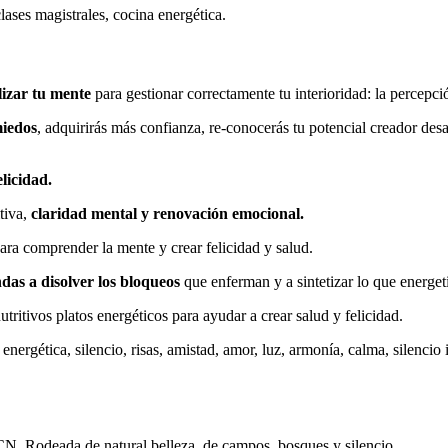
lases magistrales, cocina energética.
lizar tu mente
para gestionar correctamente tu interioridad: la percepc
miedos
, adquirirás más confianza, re-conocerás tu potencial creador des
licidad.
tiva,
claridad mental y renovación emocional.
para comprender la mente y crear felicidad y salud.
das a disolver los bloqueos
que enferman y a sintetizar lo que energet
tritivos platos energéticos para ayudar a crear salud y felicidad.
energética, silencio, risas, amistad, amor, luz, armonía, calma, silencio
. Rodeada de natural belleza, de campos, bosques y silencio.