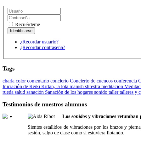
Recuérdeme
¿Recordar usuario?
¿Recordar contraseña?
Tags
charla
color
comentario
concierto
Concierto de cuencos
conferencia
C
Iniciación de Reiki
Kirtan,
la lota
manish shrestra
meditacion
Meditac
rueda
salud
sanación
Sanación de los hogares
sonido
taller
talleres y 
Testimonios de nuestros alumnos
Los s
onidos
y vibraciones retumban p
Sientes estallidos de vibraciones por los brazos y pier
sesión, salgo de clase como si estuviera flotando.