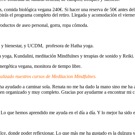
s, comida biológica vegana 240€. Si hacer una reserva de 50€ antes de
cibirás el programa completo del retiro. Llegada y acomodación el viern
productos de aseo personal, gorra, ropa cómoda.
l y bienestar, y UCDM, profesora de Hatha yoga.
 yoga, Kundalini, meditación Mindfulnes y terapias de sonido y Reiki.
energética vegana, monitora de tiempo libre.
alizado nuestros cursos de Meditacion Mindfulnes.
Me ha ayudado a caminar sola. Renata no me ha dado la mano sino me 
 bien organizado y muy completo. Gracias por ayudarme a encontrar mi c
 Lo que hemos aprendido me ayuda en el día a día. Y lo mejor ha sido e
e, donde poder reflexionar. Lo que más me ha gustado es la dulzura y la