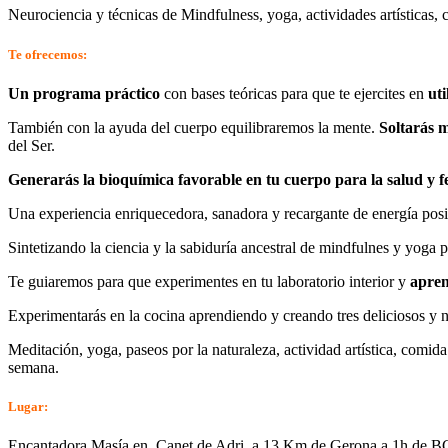
Neurociencia y técnicas de Mindfulness, yoga, actividades artísticas, c
Te ofrecemos:
Un programa práctico
con bases teóricas para que te ejercites en
uti
También con la ayuda del cuerpo equilibraremos la mente.
Soltarás 
del Ser.
Generarás la bioquímica favorable en tu cuerpo para la salud y fe
Una experiencia enriquecedora, sanadora y recargante de energía posi
Sintetizando la ciencia y la sabiduría ancestral de mindfulnes y yoga 
Te guiaremos para que experimentes en tu laboratorio interior y
apren
Experimentarás en la cocina aprendiendo y creando tres deliciosos y nu
Meditación, yoga, paseos por la naturaleza, actividad artística, comida 
semana.
Lugar:
Encantadora Masía en, Canet de Adri, a 13 Km de Gerona a 1h de BCN