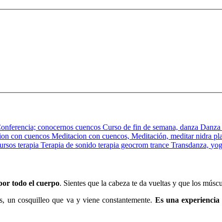
onferencia;
conocernos
cuencos
Curso de fin de semana,
danza
Danza
ion con cuencos
Meditacion con cuencos,
Meditación,
meditar
nidra
pl
cursos
terapia
Terapia de sonido
terapia geocrom
trance
Transdanza,
yo
or todo el cuerpo
. Sientes que la cabeza te da vueltas y que los múscu
nas, un cosquilleo que va y viene constantemente.
Es una experiencia 