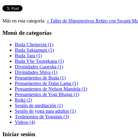
Más en esta categoría:
« Taller de Hipopresivos
Retiro con Swami Mu
Menú de categorías
Buda Chenrezig
(1)
Buda Sakiamuni
(1)
Buda Tara
(1)
Buda Yhe Tsongkapa
(1)
Divinidades Ganesha
(1)
Divinidades Shiva
(1)
Pensamientos de Buda
(1)
Pensamientos de Dalai Lama
(1)
Pensamientos de Nelson Mandela
(1)
Pensamientos de Yogi Bhajan
(1)
Reiki
(2)
Sesión de meditación
(1)
Sesión de yoga para adultos
(1)
Testimonios de Yoguinis
(3)
Videos
(4)
Iniciar sesión