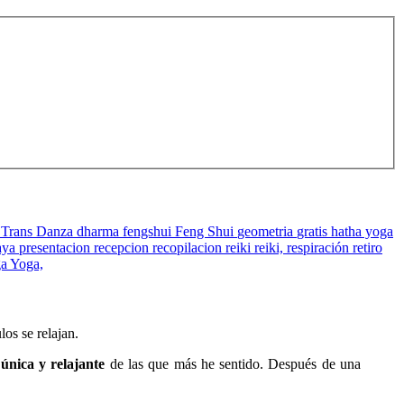
 Trans Danza
dharma
fengshui
Feng Shui
geometria
gratis
hatha yoga
aya
presentacion
recepcion
recopilacion
reiki
reiki,
respiración
retiro
ga
Yoga,
los se relajan.
única y relajante
de las que más he sentido. Después de una