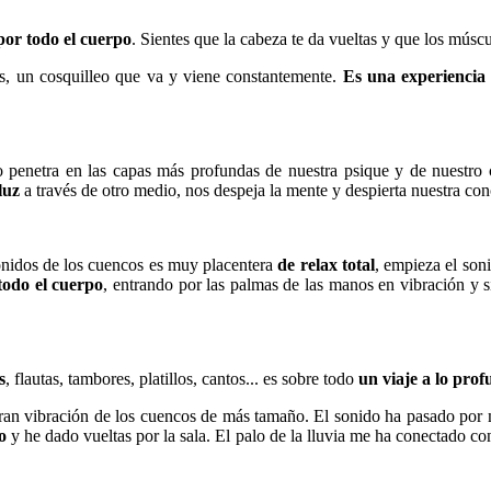
or todo el cuerpo
. Sientes que la cabeza te da vueltas y que los múscu
nas, un cosquilleo que va y viene constantemente.
Es una experiencia 
o penetra en las capas más profundas de nuestra psique y de nuestro 
luz
a través de otro medio, nos despeja la mente y despierta nuestra con
nidos de los cuencos es muy placentera
de relax total
, empieza el soni
todo el cuerpo
, entrando por las palmas de las manos en vibración y 
s
, flautas, tambores, platillos, cantos... es sobre todo
un viaje a lo pro
gran vibración de los cuencos de más tamaño. El sonido ha pasado por
o
y he dado vueltas por la sala. El palo de la lluvia me ha conectado c