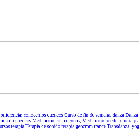
onferencia;
conocernos
cuencos
Curso de fin de semana,
danza
Danza
ion con cuencos
Meditacion con cuencos,
Meditación,
meditar
nidra
pl
cursos
terapia
Terapia de sonido
terapia geocrom
trance
Transdanza,
yo