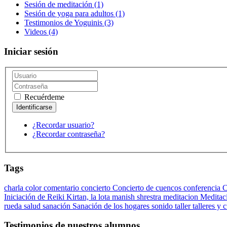
Sesión de meditación
(1)
Sesión de yoga para adultos
(1)
Testimonios de Yoguinis
(3)
Videos
(4)
Iniciar sesión
Recuérdeme
¿Recordar usuario?
¿Recordar contraseña?
Tags
charla
color
comentario
concierto
Concierto de cuencos
conferencia
C
Iniciación de Reiki
Kirtan,
la lota
manish shrestra
meditacion
Meditac
rueda
salud
sanación
Sanación de los hogares
sonido
taller
talleres y 
Testimonios de nuestros alumnos