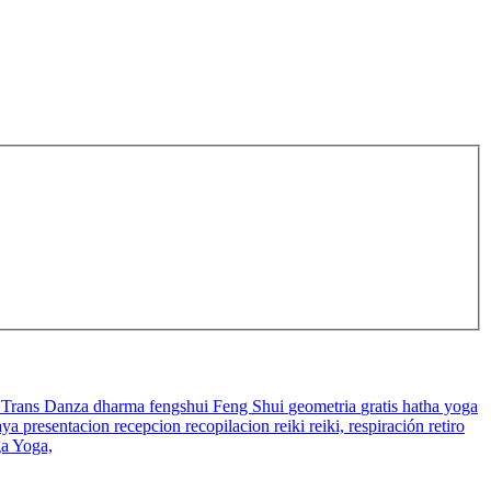
 Trans Danza
dharma
fengshui
Feng Shui
geometria
gratis
hatha yoga
aya
presentacion
recepcion
recopilacion
reiki
reiki,
respiración
retiro
ga
Yoga,