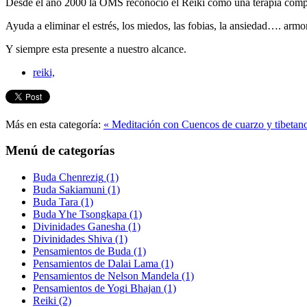
Desde el año 2000 la OMS reconoció el Reiki como una terapia complem
Ayuda a eliminar el estrés, los miedos, las fobias, la ansiedad…. armon
Y siempre esta presente a nuestro alcance.
reiki,
Más en esta categoría:
« Meditación con Cuencos de cuarzo y tibetan
Menú de categorías
Buda Chenrezig
(1)
Buda Sakiamuni
(1)
Buda Tara
(1)
Buda Yhe Tsongkapa
(1)
Divinidades Ganesha
(1)
Divinidades Shiva
(1)
Pensamientos de Buda
(1)
Pensamientos de Dalai Lama
(1)
Pensamientos de Nelson Mandela
(1)
Pensamientos de Yogi Bhajan
(1)
Reiki
(2)