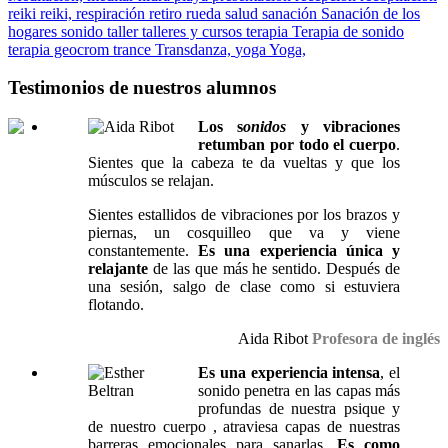
reiki
reiki,
respiración
retiro
rueda
salud
sanación
Sanación de los
hogares
sonido
taller
talleres y cursos
terapia
Terapia de sonido
terapia geocrom
trance
Transdanza,
yoga
Yoga,
Testimonios de nuestros alumnos
Los s
onidos
y vibraciones
retumban por todo el cuerpo
.
Sientes que la cabeza te da vueltas y que los
músculos se relajan.
Sientes estallidos de vibraciones por los brazos y
piernas, un cosquilleo que va y viene
constantemente.
Es una experiencia única y
relajante
de las que más he sentido. Después de
una sesión, salgo de clase como si estuviera
flotando.
Aida Ribot
Profesora de inglés
Es una experiencia intensa
, el
sonido penetra en las capas más
profundas de nuestra psique y
de nuestro cuerpo , atraviesa capas de nuestras
barreras emocionales para sanarlas.
Es como