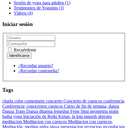
Sesión de yoga para adultos
(1)
Testimonios de Yoguinis
(3)
Videos
(4)
Iniciar sesión
Recuérdeme
¿Recordar usuario?
¿Recordar contraseña?
Tags
charla
color
comentario
concierto
Concierto de cuencos
conferencia
Conferencia;
conocernos
cuencos
Curso de fin de semana,
danza
Danza Trans Danza
dharma
fengshui
Feng Shui
geometria
gratis
hatha yoga
Iniciación de Reiki
Kirtan,
la lota
manish shrestra
meditacion
Meditacion con cuencos
Meditacion con cuencos,
Meditación,
meditar
nidra
playa
presentacion
recepcion
recopilacion