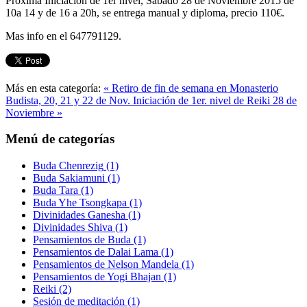
Proxima Iniciación de 1er nivel, Sabado 28 de Noviembre 2015 de
10a 14 y de 16 a 20h, se entrega manual y diploma, precio 110€.
Mas info en el 647791129.
Más en esta categoría:
« Retiro de fin de semana en Monasterio
Budista, 20, 21 y 22 de Nov.
Iniciación de 1er. nivel de Reiki 28 de
Noviembre »
Menú de categorías
Buda Chenrezig
(1)
Buda Sakiamuni
(1)
Buda Tara
(1)
Buda Yhe Tsongkapa
(1)
Divinidades Ganesha
(1)
Divinidades Shiva
(1)
Pensamientos de Buda
(1)
Pensamientos de Dalai Lama
(1)
Pensamientos de Nelson Mandela
(1)
Pensamientos de Yogi Bhajan
(1)
Reiki
(2)
Sesión de meditación
(1)