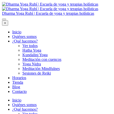
Dharma Yoga Rubí | Escuela de yoga y terapias holísticas
×
Inicio
Quiénes somos
¿Qué hacemos?
Ver todos
Hatha Yoga
Kundalini Yoga
Meditación con cuencos
Yoga Nidra
Meditación Mindfulnes
Sesiones de Reiki
Horarios
Tienda
Blog
Contacto
Inicio
Quiénes somos
¿Qué hacemos?
Ver todos