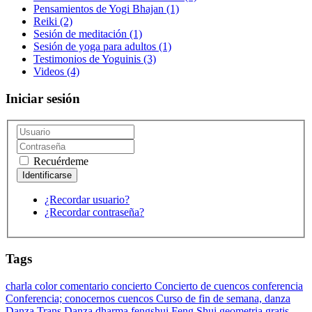
Pensamientos de Yogi Bhajan
(1)
Reiki
(2)
Sesión de meditación
(1)
Sesión de yoga para adultos
(1)
Testimonios de Yoguinis
(3)
Videos
(4)
Iniciar sesión
Recuérdeme
¿Recordar usuario?
¿Recordar contraseña?
Tags
charla
color
comentario
concierto
Concierto de cuencos
conferencia
Conferencia;
conocernos
cuencos
Curso de fin de semana,
danza
Danza Trans Danza
dharma
fengshui
Feng Shui
geometria
gratis