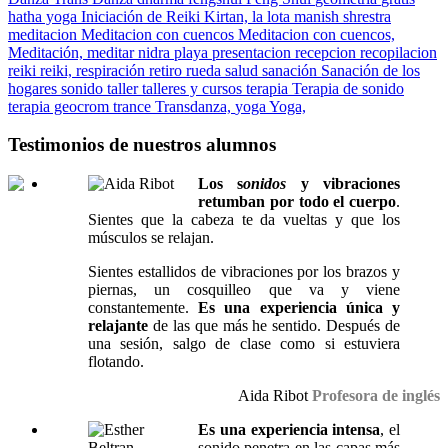
hatha yoga
Iniciación de Reiki
Kirtan,
la lota
manish shrestra
meditacion
Meditacion con cuencos
Meditacion con cuencos,
Meditación,
meditar
nidra
playa
presentacion
recepcion
recopilacion
reiki
reiki,
respiración
retiro
rueda
salud
sanación
Sanación de los
hogares
sonido
taller
talleres y cursos
terapia
Terapia de sonido
terapia geocrom
trance
Transdanza,
yoga
Yoga,
Testimonios de nuestros alumnos
Los s
onidos
y vibraciones
retumban por todo el cuerpo
.
Sientes que la cabeza te da vueltas y que los
músculos se relajan.
Sientes estallidos de vibraciones por los brazos y
piernas, un cosquilleo que va y viene
constantemente.
Es una experiencia única y
relajante
de las que más he sentido. Después de
una sesión, salgo de clase como si estuviera
flotando.
Aida Ribot
Profesora de inglés
Es una experiencia intensa
, el
sonido penetra en las capas más