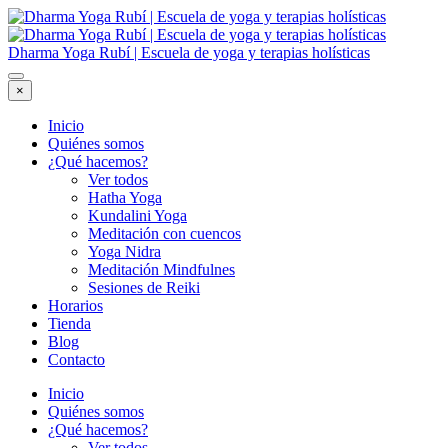
Dharma Yoga Rubí | Escuela de yoga y terapias holísticas
×
Inicio
Quiénes somos
¿Qué hacemos?
Ver todos
Hatha Yoga
Kundalini Yoga
Meditación con cuencos
Yoga Nidra
Meditación Mindfulnes
Sesiones de Reiki
Horarios
Tienda
Blog
Contacto
Inicio
Quiénes somos
¿Qué hacemos?
Ver todos