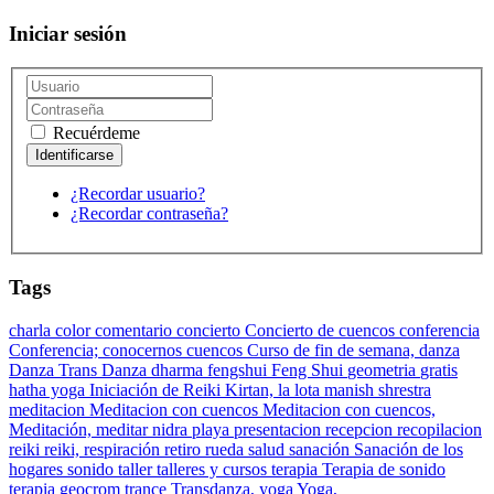
Iniciar sesión
Recuérdeme
¿Recordar usuario?
¿Recordar contraseña?
Tags
charla
color
comentario
concierto
Concierto de cuencos
conferencia
Conferencia;
conocernos
cuencos
Curso de fin de semana,
danza
Danza Trans Danza
dharma
fengshui
Feng Shui
geometria
gratis
hatha yoga
Iniciación de Reiki
Kirtan,
la lota
manish shrestra
meditacion
Meditacion con cuencos
Meditacion con cuencos,
Meditación,
meditar
nidra
playa
presentacion
recepcion
recopilacion
reiki
reiki,
respiración
retiro
rueda
salud
sanación
Sanación de los
hogares
sonido
taller
talleres y cursos
terapia
Terapia de sonido
terapia geocrom
trance
Transdanza,
yoga
Yoga,