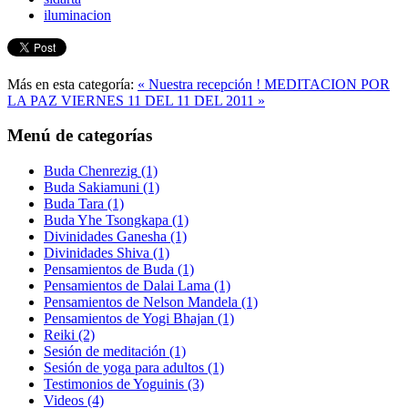
iluminacion
Más en esta categoría:
« Nuestra recepción !
MEDITACION POR
LA PAZ VIERNES 11 DEL 11 DEL 2011 »
Menú de categorías
Buda Chenrezig
(1)
Buda Sakiamuni
(1)
Buda Tara
(1)
Buda Yhe Tsongkapa
(1)
Divinidades Ganesha
(1)
Divinidades Shiva
(1)
Pensamientos de Buda
(1)
Pensamientos de Dalai Lama
(1)
Pensamientos de Nelson Mandela
(1)
Pensamientos de Yogi Bhajan
(1)
Reiki
(2)
Sesión de meditación
(1)
Sesión de yoga para adultos
(1)
Testimonios de Yoguinis
(3)
Videos
(4)