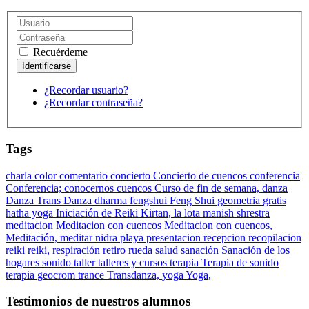
Recuérdeme
¿Recordar usuario?
¿Recordar contraseña?
Tags
charla
color
comentario
concierto
Concierto de cuencos
conferencia
Conferencia;
conocernos
cuencos
Curso de fin de semana,
danza
Danza Trans Danza
dharma
fengshui
Feng Shui
geometria
gratis
hatha yoga
Iniciación de Reiki
Kirtan,
la lota
manish shrestra
meditacion
Meditacion con cuencos
Meditacion con cuencos,
Meditación,
meditar
nidra
playa
presentacion
recepcion
recopilacion
reiki
reiki,
respiración
retiro
rueda
salud
sanación
Sanación de los
hogares
sonido
taller
talleres y cursos
terapia
Terapia de sonido
terapia geocrom
trance
Transdanza,
yoga
Yoga,
Testimonios de nuestros alumnos