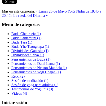
Más en esta categoría:
« Lunes 25 de Mayo Yoga Nidra de 19:45 a
20:45h
La rueda del Dharma »
Menú de categorías
Buda Chenrezig
(1)
Buda Sakiamuni
(1)
Buda Tara
(1)
Buda Yhe Tsongkapa
(1)
Divinidades Ganesha
(1)
Divinidades Shiva
(1)
Pensamientos de Buda
(1)
Pensamientos de Dalai Lama
(1)
Pensamientos de Nelson Mandela
(1)
Pensamientos de Yogi Bhajan
(1)
Reiki
(2)
Sesión de meditación
(1)
Sesión de yoga para adultos
(1)
Testimonios de Yoguinis
(3)
Videos
(4)
Iniciar sesión