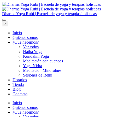
Dharma Yoga Rubí | Escuela de yoga y terapias holísticas
×
Inicio
Quiénes somos
¿Qué hacemos?
Ver todos
Hatha Yoga
Kundalini Yoga
Meditación con cuencos
Yoga Nidra
Meditación Mindfulnes
Sesiones de Reiki
Horarios
Tienda
Blog
Contacto
Inicio
Quiénes somos
¿Qué hacemos?
Ver todos