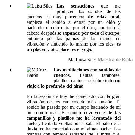
Las sensaciones
que me
producen los sonidos de los
cuencos es muy placentera
de relax total
,
empieza el sonido a entrar por un oído y
haciendo circulo entra por el otro, por toda la
cabeza después
se expande por todo el cuerpo
,
entrando por las palmas de las manos en
vibración y sintiendo lo mismo por los pies,
es
un placer
y otro placer es el yoga.
Ma Luisa Siles
Maestra de Reiki
Las meditaciones con sonidos de
cuencos
, flautas, tambores,
platillos, cantos... es sobre todo
un
viaje a lo profundo del alma
.
En la sesión de hoy he conectado con la gran
vibración de los cuencos de más tamaño. El
sonido ha pasado por mi cuerpo haciendo de mí
un sonido más. El sonido envolvente de
las
campanillas y platillos me ha levantado del
suelo
y he dado vueltas por la sala. El palo de la
lluvia me ha conectado con mi alma apache. Los
mantras con templos sagrados de la India o el