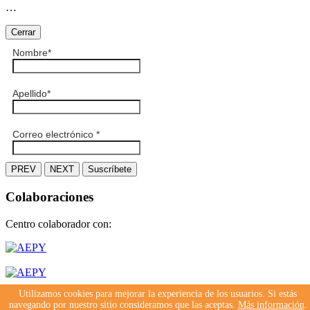
…
Cerrar
Nombre
*
Apellido
*
Correo electrónico
*
PREV
NEXT
Suscríbete
Colaboraciones
Centro colaborador con:
Utilizamos cookies para mejorar la experiencia de los usuarios. Si estás
navegando por nuestro sitio consideramos que las aceptas.
Más información
.