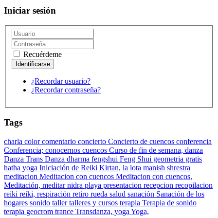
Iniciar sesión
Recuérdeme
¿Recordar usuario?
¿Recordar contraseña?
Tags
charla
color
comentario
concierto
Concierto de cuencos
conferencia
Conferencia;
conocernos
cuencos
Curso de fin de semana,
danza
Danza Trans Danza
dharma
fengshui
Feng Shui
geometria
gratis
hatha yoga
Iniciación de Reiki
Kirtan,
la lota
manish shrestra
meditacion
Meditacion con cuencos
Meditacion con cuencos,
Meditación,
meditar
nidra
playa
presentacion
recepcion
recopilacion
reiki
reiki,
respiración
retiro
rueda
salud
sanación
Sanación de los
hogares
sonido
taller
talleres y cursos
terapia
Terapia de sonido
terapia geocrom
trance
Transdanza,
yoga
Yoga,