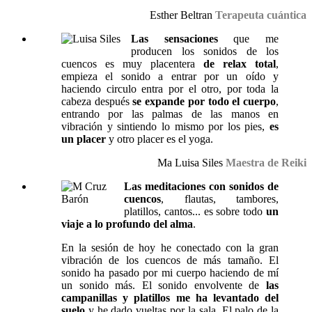
Esther Beltran
Terapeuta cuántica
Las sensaciones
que me
producen los sonidos de los
cuencos es muy placentera
de relax total
,
empieza el sonido a entrar por un oído y
haciendo circulo entra por el otro, por toda la
cabeza después
se expande por todo el cuerpo
,
entrando por las palmas de las manos en
vibración y sintiendo lo mismo por los pies,
es
un placer
y otro placer es el yoga.
Ma Luisa Siles
Maestra de Reiki
Las meditaciones con sonidos de
cuencos
, flautas, tambores,
platillos, cantos... es sobre todo
un
viaje a lo profundo del alma
.
En la sesión de hoy he conectado con la gran
vibración de los cuencos de más tamaño. El
sonido ha pasado por mi cuerpo haciendo de mí
un sonido más. El sonido envolvente de
las
campanillas y platillos me ha levantado del
suelo
y he dado vueltas por la sala. El palo de la