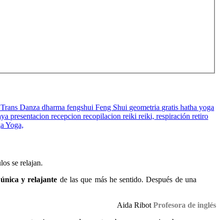
 Trans Danza
dharma
fengshui
Feng Shui
geometria
gratis
hatha yoga
aya
presentacion
recepcion
recopilacion
reiki
reiki,
respiración
retiro
ga
Yoga,
los se relajan.
única y relajante
de las que más he sentido. Después de una
Aida Ribot
Profesora de inglés