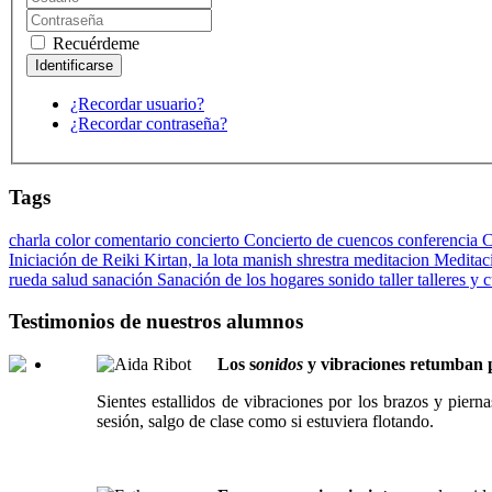
Recuérdeme
¿Recordar usuario?
¿Recordar contraseña?
Tags
charla
color
comentario
concierto
Concierto de cuencos
conferencia
C
Iniciación de Reiki
Kirtan,
la lota
manish shrestra
meditacion
Meditac
rueda
salud
sanación
Sanación de los hogares
sonido
taller
talleres y 
Testimonios de nuestros alumnos
Los s
onidos
y vibraciones retumban p
Sientes estallidos de vibraciones por los brazos y pier
sesión, salgo de clase como si estuviera flotando.