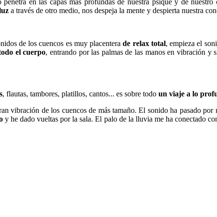
o penetra en las capas más profundas de nuestra psique y de nuestro 
luz
a través de otro medio, nos despeja la mente y despierta nuestra con
nidos de los cuencos es muy placentera
de relax total
, empieza el soni
todo el cuerpo
, entrando por las palmas de las manos en vibración y 
s
, flautas, tambores, platillos, cantos... es sobre todo
un viaje a lo pro
gran vibración de los cuencos de más tamaño. El sonido ha pasado por
o
y he dado vueltas por la sala. El palo de la lluvia me ha conectado c