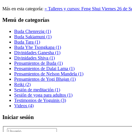
Más en esta categoría:
« Talleres y cursos: Feng Shui Viernes 26 de 
Menú de categorías
Buda Chenrezig
(1)
Buda Sakiamuni
(1)
Buda Tara
(1)
Buda Yhe Tsongkapa
(1)
Divinidades Ganesha
(1)
Divinidades Shiva
(1)
Pensamientos de Buda
(1)
Pensamientos de Dalai Lama
(1)
Pensamientos de Nelson Mandela
(1)
Pensamientos de Yogi Bhajan
(1)
Reiki
(2)
Sesión de meditación
(1)
Sesión de yoga para adultos
(1)
Testimonios de Yoguinis
(3)
Videos
(4)
Iniciar sesión