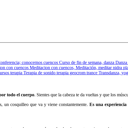
onferencia;
conocernos
cuencos
Curso de fin de semana,
danza
Danza
ion con cuencos
Meditacion con cuencos,
Meditación,
meditar
nidra
pl
cursos
terapia
Terapia de sonido
terapia geocrom
trance
Transdanza,
yo
or todo el cuerpo
. Sientes que la cabeza te da vueltas y que los múscu
nas, un cosquilleo que va y viene constantemente.
Es una experiencia 