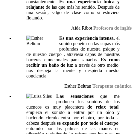
constantemente.
Es una experiencia única y
relajante
de las que más he sentido. Después de
una sesión, salgo de clase como si estuviera
flotando.
Aida Ribot
Profesora de inglés
Es una experiencia intensa
, el
sonido penetra en las capas más
profundas de nuestra psique y
de nuestro cuerpo , atraviesa capas de nuestras
barreras emocionales para sanarlas.
Es como
recibir un baño de luz
a través de otro medio,
nos despeja la mente y despierta nuestra
conciencia.
Esther Beltran
Terapeuta cuántica
Las sensaciones
que me
producen los sonidos de los
cuencos es muy placentera
de relax total
,
empieza el sonido a entrar por un oído y
haciendo circulo entra por el otro, por toda la
cabeza después
se expande por todo el cuerpo
,
entrando por las palmas de las manos en
vibración y sintiendo lo mismo por los pies,
es