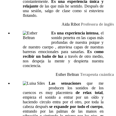
constantemente.
Es una experiencia única y
relajante
de las que más he sentido. Después de
una sesión, salgo de clase como si estuviera
flotando.
Aida Ribot
Profesora de inglés
Es una experiencia intensa
, el
sonido penetra en las capas más
profundas de nuestra psique y
de nuestro cuerpo , atraviesa capas de nuestras
barreras emocionales para sanarlas.
Es como
recibir un baño de luz
a través de otro medio,
nos despeja la mente y despierta nuestra
conciencia.
Esther Beltran
Terapeuta cuántica
Las sensaciones
que me
producen los sonidos de los
cuencos es muy placentera
de relax total
,
empieza el sonido a entrar por un oído y
haciendo circulo entra por el otro, por toda la
cabeza después
se expande por todo el cuerpo
,
entrando por las palmas de las manos en
vibración y sintiendo lo mismo por los pies,
es