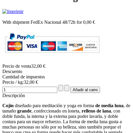
With shipment FedEx Nacional 48/72h for 0,00 €
Precio de venta
32,00 €
Descuento
Cantidad de impuestos
Precio / kg:
32,00 €
Descripción
Cojín
diseñado para meditación y yoga en forma
de
media luna
, de
tamaño
grande
, confeccionado en loneta,
relleno de lana
, con
doble funda, la interna y la externa para poder lavarla, y doble
costura para un mayor refuerzo. La forma de media luna gusta a
muchas personas no sólo por su belleza, sino también porque el
hueco que crea su forma puede hacer más confortable la sentada,