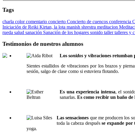
Tags
charla
color
comentario
concierto
Concierto de cuencos
conferencia
C
Iniciación de Reiki
Kirtan,
la lota
manish shrestra
meditacion
Meditac
rueda
salud
sanación
Sanación de los hogares
sonido
taller
talleres y 
Testimonios de nuestros alumnos
Los s
onidos
y vibraciones retumban p
Sientes estallidos de vibraciones por los brazos y pier
sesión, salgo de clase como si estuviera flotando.
Es una experiencia intensa
, el sonid
sanarlas.
Es como recibir un baño de 
Las sensaciones
que me producen los so
toda la cabeza después
se expande por 
yoga.