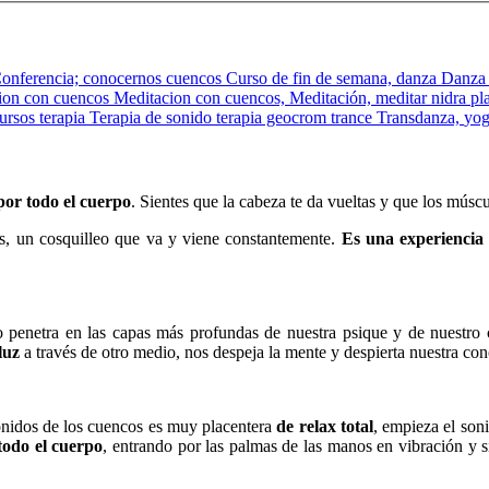
onferencia;
conocernos
cuencos
Curso de fin de semana,
danza
Danza
ion con cuencos
Meditacion con cuencos,
Meditación,
meditar
nidra
pl
cursos
terapia
Terapia de sonido
terapia geocrom
trance
Transdanza,
yo
or todo el cuerpo
. Sientes que la cabeza te da vueltas y que los múscu
nas, un cosquilleo que va y viene constantemente.
Es una experiencia 
o penetra en las capas más profundas de nuestra psique y de nuestro 
luz
a través de otro medio, nos despeja la mente y despierta nuestra con
nidos de los cuencos es muy placentera
de relax total
, empieza el soni
todo el cuerpo
, entrando por las palmas de las manos en vibración y 