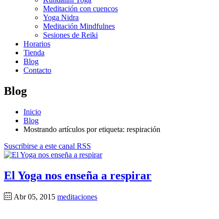
Meditación con cuencos
Yoga Nidra
Meditación Mindfulnes
Sesiones de Reiki
Horarios
Tienda
Blog
Contacto
Blog
Inicio
Blog
Mostrando artículos por etiqueta: respiración
Suscribirse a este canal RSS
El Yoga nos enseña a respirar
Abr 05, 2015
meditaciones