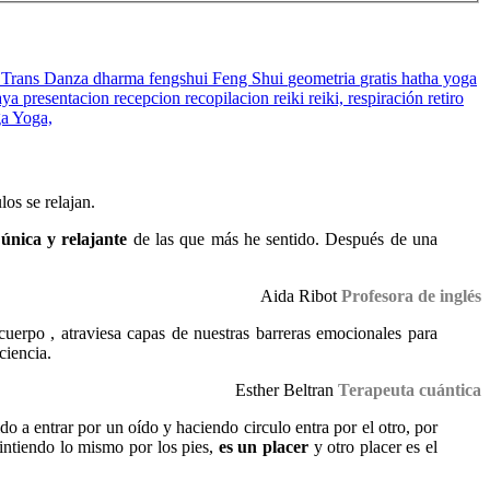
 Trans Danza
dharma
fengshui
Feng Shui
geometria
gratis
hatha yoga
aya
presentacion
recepcion
recopilacion
reiki
reiki,
respiración
retiro
ga
Yoga,
los se relajan.
única y relajante
de las que más he sentido. Después de una
Aida Ribot
Profesora de inglés
cuerpo , atraviesa capas de nuestras barreras emocionales para
ciencia.
Esther Beltran
Terapeuta cuántica
do a entrar por un oído y haciendo circulo entra por el otro, por
sintiendo lo mismo por los pies,
es un placer
y otro placer es el